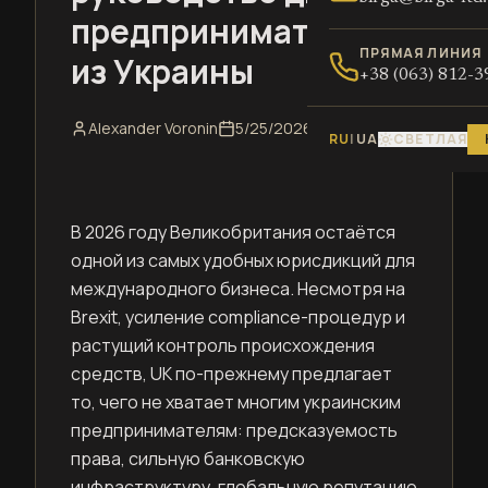
предпринимателей
ПРЯМАЯ ЛИНИЯ
из Украины
+38 (063) 812-3
Alexander Voronin
5/25/2026
RU
|
UA
СВЕТЛАЯ
В 2026 году Великобритания остаётся
одной из самых удобных юрисдикций для
международного бизнеса. Несмотря на
Brexit, усиление compliance-процедур и
растущий контроль происхождения
средств, UK по-прежнему предлагает
то, чего не хватает многим украинским
предпринимателям: предсказуемость
права, сильную банковскую
инфраструктуру, глобальную репутацию