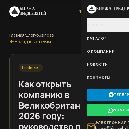
БИРЖА
БИРЖА ПРЕДП
RU
|
UA
ПРЕДПРИЯТИЙ
УСЛУГИ
Главная
/
Блог
/
business
КАТАЛОГ
Назад к статьям
О КОМПАНИИ
НОВОСТИ
business
КОНТАКТЫ
Как открыть
компанию в
ТЕЛЕГ
Великобритании в
WHATS
2026 году:
ЭЛЕКТРОННАЯ 
руководство для
birga@birga-ltd