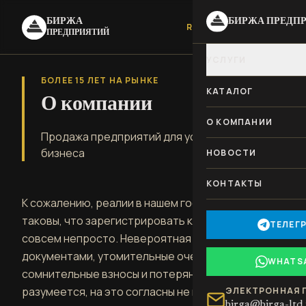
БИРЖА
БИРЖА ПРЕДП
RU
|
UA
ПРЕДПРИЯТИЙ
УСЛУГИ
БОЛЕЕ 15 ЛЕТ НА РЫНКЕ
КАТАЛОГ
О компании
О КОМПАНИИ
Продажа предприятий для успешного
бизнеса
НОВОСТИ
КОНТАКТЫ
К сожалению, реалии в нашем государстве
таковы, что зарегистрировать компанию с нуля
ТЕЛЕГ
совсем непросто. Невероятная волокита с
документами, утомительные очереди,
WHATS
сомнительные взносы и потерянные нервы —
разумеется, на это согласны не все.
ЭЛЕКТРОННАЯ 
birga@birga-ltd