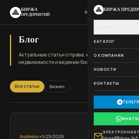
БИРЖА
БИРЖА ПРЕДП
RU
|
UA
ПРЕДПРИЯТИЙ
УСЛУГИ
Блог
КАТАЛОГ
Актуальные статьи о праве, коммерческой
О КОМПАНИИ
недвижимости и ведении бизнеса в Европе
НОВОСТИ
КОНТАКТЫ
Все статьи
Бизнес
ТЕЛЕГ
WHATS
ЭЛЕКТРОННАЯ 
•
business
5/25/2026
birga@birga-ltd