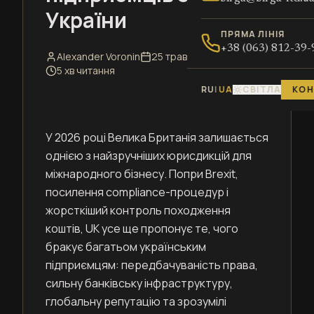
України
ПРЯМА ЛІНІЯ
+38 (063) 812-39-
Alexander Voronin
25 травня 2026 р.
5 хв читання
RU
|
UA
СВІТЛА
КОН
У 2026 році Велика Британія залишається
однією з найзручніших юрисдикцій для
міжнародного бізнесу. Попри Brexit,
посилення compliance-процедур і
жорсткіший контроль походження
коштів, UK усе ще пропонує те, чого
бракує багатьом українським
підприємцям: передбачуваність права,
сильну банківську інфраструктуру,
глобальну репутацію та зрозумілі