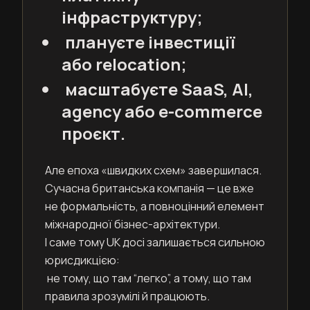
інфраструктуру;
плануєте інвестиції
або relocation;
масштабуєте SaaS, AI,
agency або e-commerce
проєкт.
Але епоха «швидких схем» завершилася.
Сучасна британська компанія — це вже
не формальність, а повноцінний елемент
міжнародної бізнес-архітектури.
І саме тому UK досі залишається сильною
юрисдикцією:
не тому, що там “легко”, а тому, що там
правила зрозумілі й працюють.