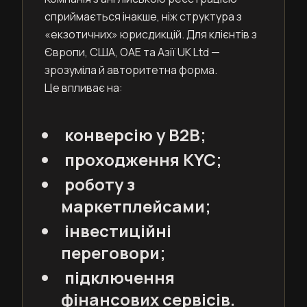
сприймається інакше, ніж структура з
«екзотичних» юрисдикцій. Для клієнтів з
Європи, США, ОАЕ та Азії UK Ltd —
зрозуміла й авторитетна форма.
Це впливає на:
конверсію у B2B;
проходження KYC;
роботу з
маркетплейсами;
інвестиційні
переговори;
підключення
фінансових сервісів.