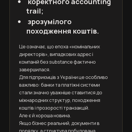
коректного accounting
trail;
зрозумілого
походження коштів.
Це означає, що епоха «номінальних
директорів», випадкових адрес і
компаній без substance фактично
завершилася.
Для підприємців з України це особливо
важливо: банки та платіжні системи
стали значно уважніше ставитися до
міжнародних структур, походження
коштів і прозорості транзакцій.
Але є й хороша новина.
Якщо бізнес реальний, документи в
порядку, а структура побудована