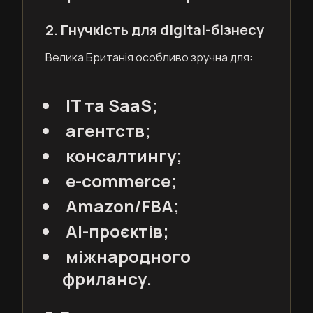
2. Гнучкість для digital-бізнесу
Велика Британія особливо зручна для:
IT та SaaS;
агентств;
консалтингу;
e-commerce;
Amazon/FBA;
AI-проєктів;
міжнародного
фрилансу.